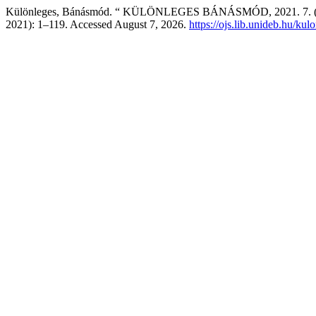
Különleges, Bánásmód. “ KÜLÖNLEGES BÁNÁSMÓD, 2021. 7. (
2021): 1–119. Accessed August 7, 2026.
https://ojs.lib.unideb.hu/ku