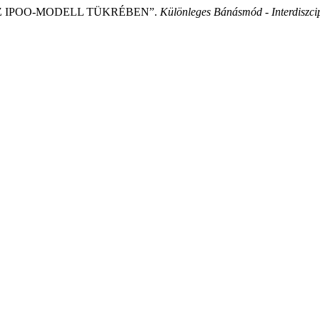
AZ IPOO-MODELL TÜKRÉBEN”.
Különleges Bánásmód - Interdiszcipl