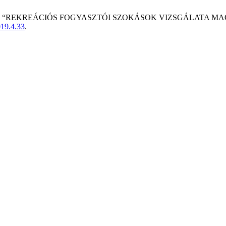
nd A. Müller, “REKREÁCIÓS FOGYASZTÓI SZOKÁSOK VIZSGÁLA
19.4.33
.