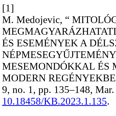
[1]
M. Medojevic, “ MITOL
MEGMAGYARÁZHATATL
ÉS ESEMÉNYEK A DÉLS
NÉPMESEGYŰJTEMÉNYE
MESEMONDÓKKAL ÉS M
MODERN REGÉNYEKBE
9, no. 1, pp. 135–148, Mar.
10.18458/KB.2023.1.135
.