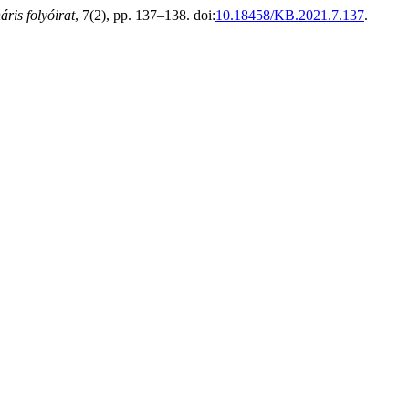
ris folyóirat
, 7(2), pp. 137–138. doi:
10.18458/KB.2021.7.137
.