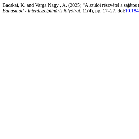
Bacskai, K. and Varga Nagy , A. (2025) “A szülői részvétel a sajáto
Bánásmód - Interdiszciplináris folyóirat
, 11(4), pp. 17–27. doi:
10.184