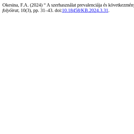
Okesina, F.A. (2024) “ A szerhasználat prevalenciája és következmény
folyóirat
, 10(3), pp. 31–43. doi:
10.18458/KB.2024.3.31
.