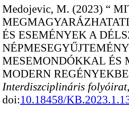
Medojevic, M. (2023) “
MEGMAGYARÁZHATATL
ÉS ESEMÉNYEK A DÉLS
NÉPMESEGYŰJTEMÉNYE
MESEMONDÓKKAL ÉS M
MODERN REGÉNYEKBE
Interdiszciplináris folyóirat
doi:
10.18458/KB.2023.1.1