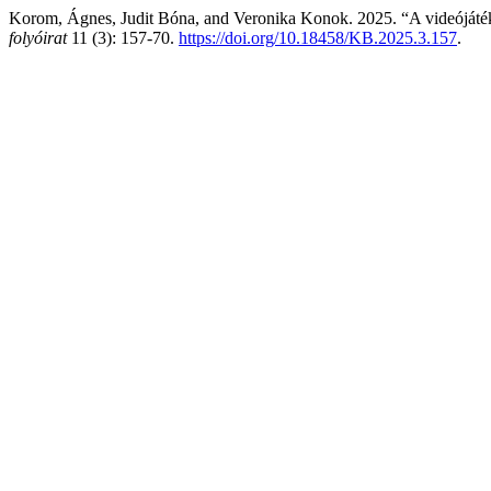
Korom, Ágnes, Judit Bóna, and Veronika Konok. 2025. “A videójátéko
folyóirat
11 (3): 157-70.
https://doi.org/10.18458/KB.2025.3.157
.