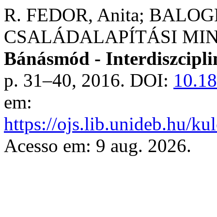
R. FEDOR, Anita; BALOGH
CSALÁDALAPÍTÁSI MI
Bánásmód - Interdiszciplin
p. 31–40, 2016. DOI:
10.1
em:
https://ojs.lib.unideb.hu/k
Acesso em: 9 aug. 2026.