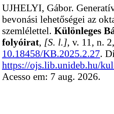
UJHELYI, Gábor. Generatív 
bevonási lehetőségei az okta
szemlélettel.
Különleges Bá
folyóirat
,
[S. l.]
, v. 11, n. 
10.18458/KB.2025.2.27
. D
https://ojs.lib.unideb.hu/k
Acesso em: 7 aug. 2026.