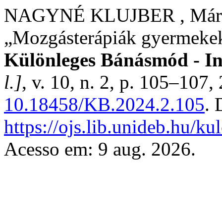
NAGYNÉ KLUJBER , Márta.
„Mozgásterápiák gyermeke
Különleges Bánásmód - Int
l.]
, v. 10, n. 2, p. 105–107
10.18458/KB.2024.2.105
. 
https://ojs.lib.unideb.hu/k
Acesso em: 9 aug. 2026.