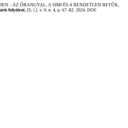
EN – AZ ŐRANGYAL, A SIMI ÉS A RENDETLEN BETŰK,
ris folyóirat
,
[S. l.]
, v. 9, n. 4, p. 67–82, 2024. DOI: