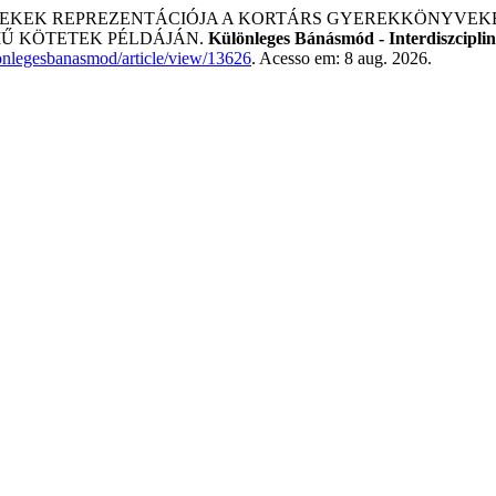
YEREKEK REPREZENTÁCIÓJA A KORTÁRS GYEREKKÖNYVEKB
MŰ KÖTETEK PÉLDÁJÁN.
Különleges Bánásmód - Interdiszcipliná
ulonlegesbanasmod/article/view/13626
. Acesso em: 8 aug. 2026.