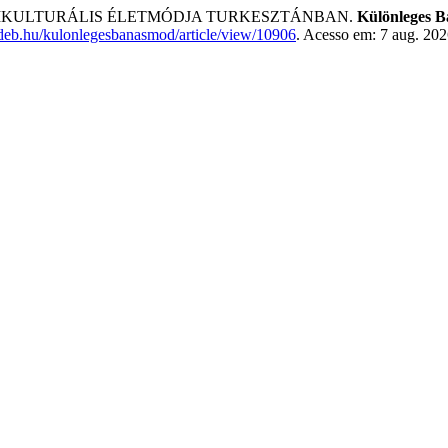
LTIKULTURÁLIS ÉLETMÓDJA TURKESZTÁNBAN.
Különleges Bá
unideb.hu/kulonlegesbanasmod/article/view/10906
. Acesso em: 7 aug. 202