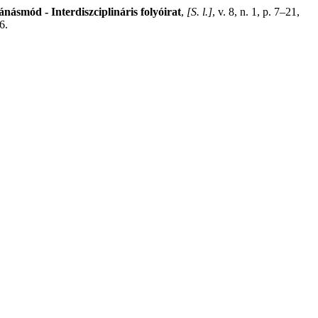
násmód - Interdiszciplináris folyóirat
,
[S. l.]
, v. 8, n. 1, p. 7–21,
6.