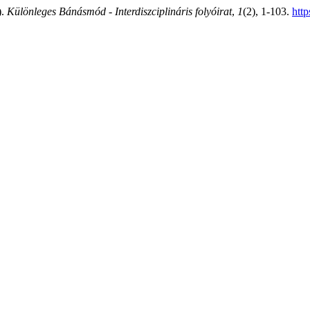
).
Különleges Bánásmód - Interdiszciplináris folyóirat
,
1
(2), 1-103.
htt