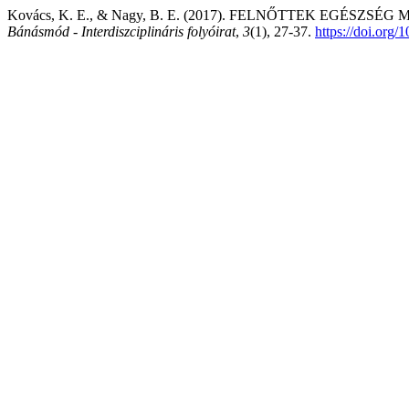
Kovács, K. E., & Nagy, B. E. (2017). FELNŐTTEK EGÉS
Bánásmód - Interdiszciplináris folyóirat
,
3
(1), 27-37.
https://doi.org