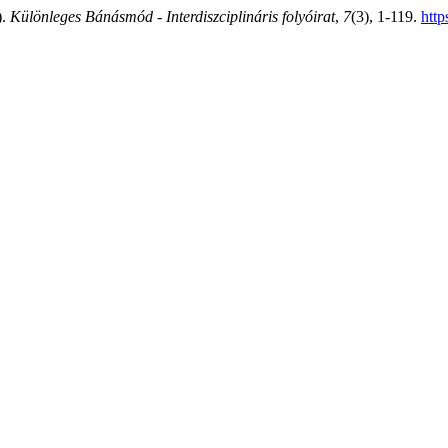
).
Különleges Bánásmód - Interdiszciplináris folyóirat
,
7
(3), 1-119.
http