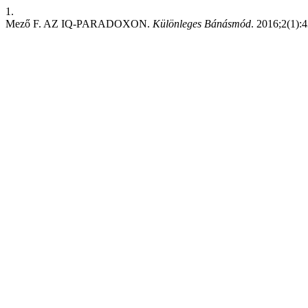
1.
Mező F. AZ IQ-PARADOXON.
Különleges Bánásmód
. 2016;2(1):4