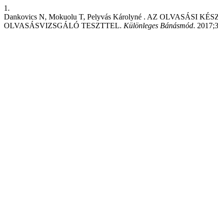
1.
Dankovics N, Mokuolu T, Pelyvás Károlyné . AZ OLVAS
OLVASÁSVIZSGÁLÓ TESZTTEL.
Különleges Bánásmód
. 2017;3