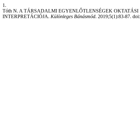
1.
Tóth N. A TÁRSADALMI EGYENLŐTLENSÉGEK OKTATÁ
INTERPRETÁCIÓJA.
Különleges Bánásmód
. 2019;5(1):83-87. doi: