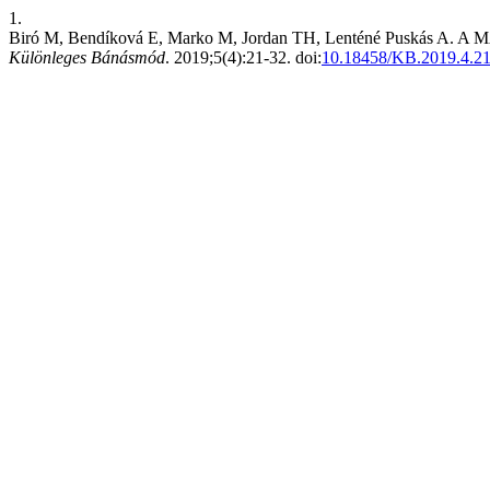
1.
Biró M, Bendíková E, Marko M, Jordan TH, Lenténé Pu
Különleges Bánásmód
. 2019;5(4):21-32. doi:
10.18458/KB.2019.4.2