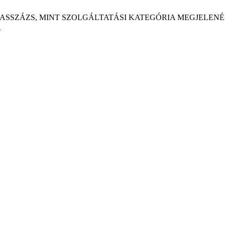
skás A. A MASSZÁZS, MINT SZOLGÁLTATÁSI KATEGÓRIA MEG
1