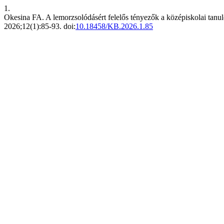
1.
Okesina FA. A lemorzsolódásért felelős tényezők a középiskolai tanu
2026;12(1):85-93. doi:
10.18458/KB.2026.1.85