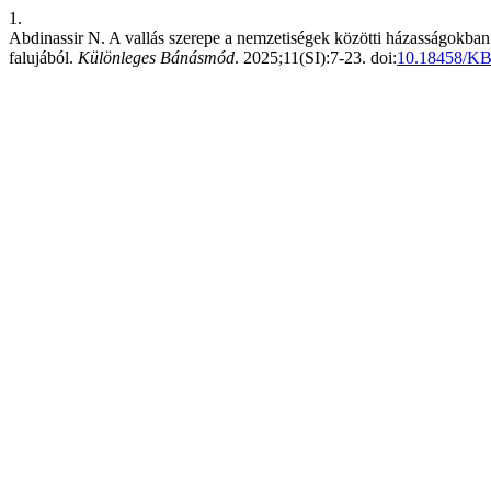
1.
Abdinassir N. A vallás szerepe a nemzetiségek közötti házasságokban 
falujából.
Különleges Bánásmód
. 2025;11(SI):7-23. doi:
10.18458/KB