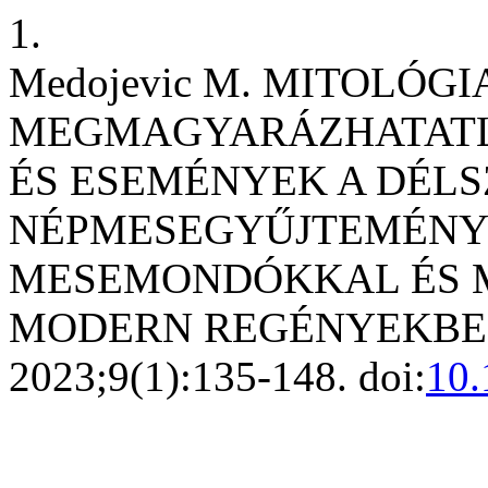
1.
Medojevic M. MITOLÓG
MEGMAGYARÁZHATATL
ÉS ESEMÉNYEK A DÉLS
NÉPMESEGYŰJTEMÉNYE
MESEMONDÓKKAL ÉS M
MODERN REGÉNYEKBE
2023;9(1):135-148. doi:
10.