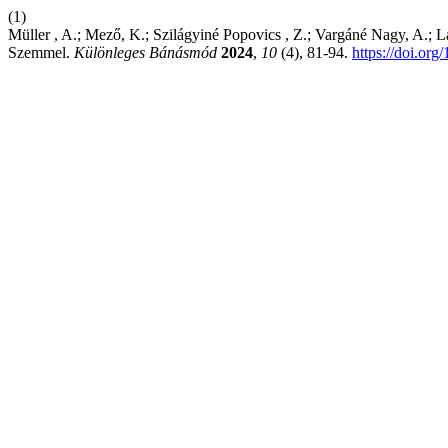
(1)
Müller , A.; Mező, K.; Szilágyiné Popovics , Z.; Vargáné Nagy, A.;
Szemmel.
Különleges Bánásmód
2024
,
10
(4), 81-94.
https://doi.or