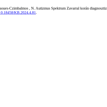
 Laoues-Czimbalmos , N. Autizmus Spektrum Zavarral korán diagnosztiz
g/10.18458/KB.2024.4.81
.