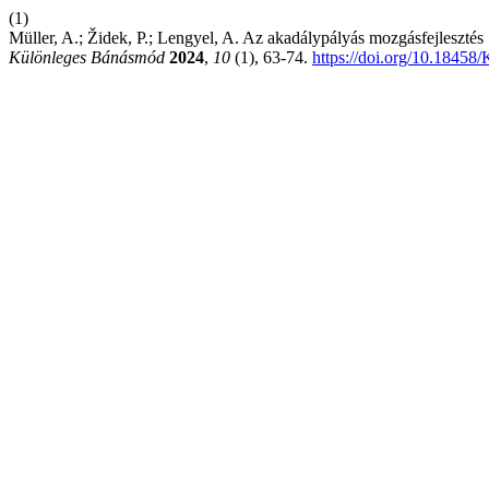
(1)
Müller, A.; Židek, P.; Lengyel, A. Az akadálypályás mozgásfejleszté
Különleges Bánásmód
2024
,
10
(1), 63-74.
https://doi.org/10.18458