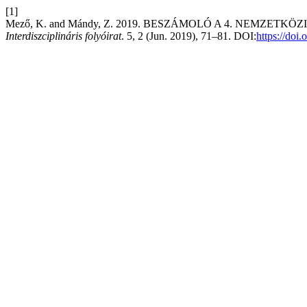
[1]
Mező, K. and Mándy, Z. 2019. BESZÁMOLÓ A 4. NEMZET
Interdiszciplináris folyóirat
. 5, 2 (Jun. 2019), 71–81. DOI:
https://doi