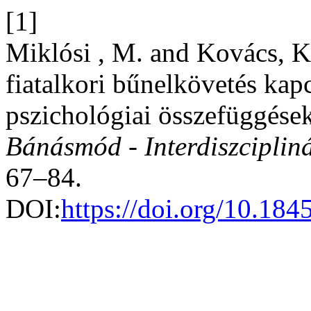
[1]
Miklósi , M. and Kovács, 
fiatalkori bűnelkövetés kapc
pszichológiai összefüggések
Bánásmód - Interdiszcipliná
67–84.
DOI:
https://doi.org/10.18