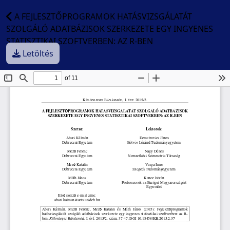
A FEJLESZTŐPROGRAMOK HATÁSVIZSGÁLATÁT
SZOLGÁLÓ ADATBÁZISOK SZERKEZETE EGY INGYENES
STATISZTIKAI SZOFTVERBEN: AZ R-BEN
Letöltés