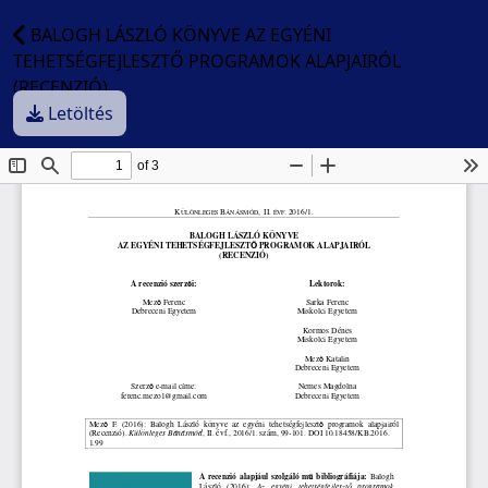
BALOGH LÁSZLÓ KÖNYVE AZ EGYÉNI
TEHETSÉGFEJLESZTŐ PROGRAMOK ALAPJAIRÓL
(RECENZIÓ)
Letöltés