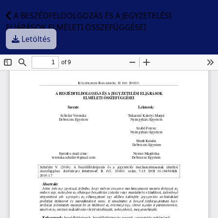
A BESZÉDFELDOLGOZÁS ÉS A JEGYZETELÉSI
ELJÁRÁSOK ELMÉLETI ÖSSZEFÜGGÉSEI
Letöltés