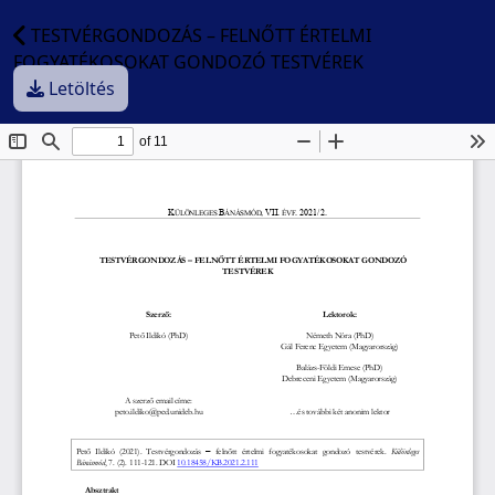
TESTVÉRGONDOZÁS – FELNŐTT ÉRTELMI
FOGYATÉKOSOKAT GONDOZÓ TESTVÉREK
Letöltés