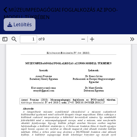
MÚZEUMPEDAGÓGIAI FOGLALKOZÁS AZ IPOO-
MODELL TÜKRÉBEN
Letöltés