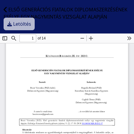
ELSŐ GENERÁCIÓS FIATALOK DIPLOMASZERZÉSÉNEK
ESÉLYE EGY NAGYMINTÁS VIZSGÁLAT ALAPJÁN
Letöltés