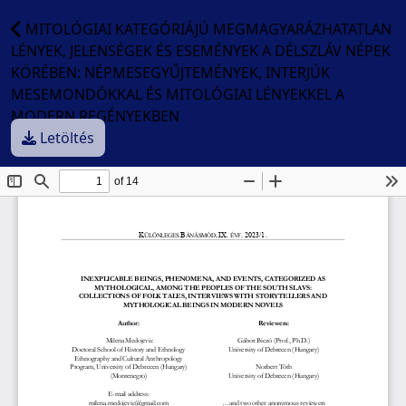
MITOLÓGIAI KATEGÓRIÁJÚ MEGMAGYARÁZHATATLAN
LÉNYEK, JELENSÉGEK ÉS ESEMÉNYEK A DÉLSZLÁV NÉPEK
KÖRÉBEN: NÉPMESEGYŰJTEMÉNYEK, INTERJÚK
MESEMONDÓKKAL ÉS MITOLÓGIAI LÉNYEKKEL A
MODERN REGÉNYEKBEN
Letöltés