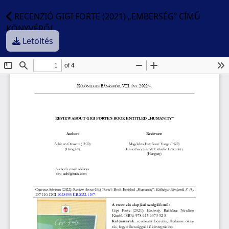
RECENZIÓ GIGI FORTE (2021) „EMBERSÉG” CÍMŰ
KÖNYVÉRŐL
Letöltés