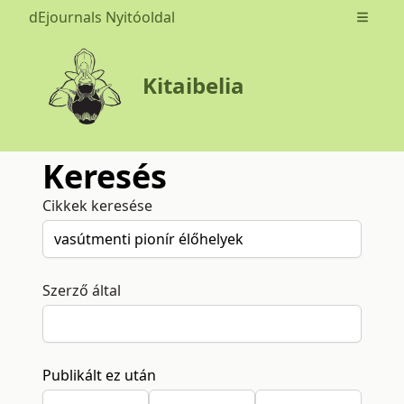
dEjournals Nyitóoldal
Open m
Kitaibelia
Keresés
Cikkek keresése
Szerző által
Publikált ez után