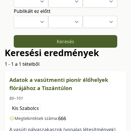
Publikált ez előtt
Keresés
Keresési eredmények
1 - 1 a 1 tételből
Adatok a vasútmenti pionír élőhelyek
flórájához a Tiszántúlon
86–101
Kis Szabolcs
666
Megtekintések száma:
A vasúti pályaszakaszok (vonalas létesítmények)