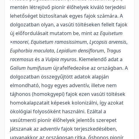
mentén létrejövő pionír élőhelyek kiváló terjedési
lehetőséget biztosítanak egyes fajok számára. A
dolgozatban olyan, a vasúti töltéseken fellelt fajok
új előfordulásait mutatom be, mint az
Equisetum
×
moorei
,
Equisetum ramosissimum
,
Lycopsis arvensis
,
Euphorbia maculata
,
Lepidium densiflorum
,
Tragus
racemosus
és a
Vulpia myuros
. Kiemelendő adat a
Galium humifusum
újrafelfedezése az országban. A
dolgozatban összegyűjtött adatok alapján
elmondható, hogy egyes adventív, illetve nem
tájhonos (homokgyepi) fajok ezen vasúti töltések
homokalapzatait képesek kolonizálni, így azokat
ökológiai folyosóként használni. Ezáltal a
vasútmenti pionír élőhelyek jelentős szerepet
játszanak az adventív fajok terjeszkedésében,
ugyanakkor az orszá­gosan ritka, őshonos pionír