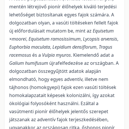
mentén létrejövő pionír élőhelyek kiváló terjedési
lehetőséget biztosítanak egyes fajok számára. A
dolgozatban olyan, a vasúti töltéseken fellelt fajok
új előfordulásait mutatom be, mint az
Equisetum
×
moorei
,
Equisetum ramosissimum
,
Lycopsis arvensis
,
Euphorbia maculata
,
Lepidium densiflorum
,
Tragus
racemosus
és a
Vulpia myuros
. Kiemelendő adat a
Galium humifusum
újrafelfedezése az országban. A
dolgozatban összegyűjtött adatok alapján
elmondható, hogy egyes adventív, illetve nem
tájhonos (homokgyepi) fajok ezen vasúti töltések
homokalapzatait képesek kolonizálni, így azokat
ökológiai folyosóként használni. Ezáltal a
vasútmenti pionír élőhelyek jelentős szerepet
játszanak az adventív fajok terjeszkedésében,
ugyanakkor az orszá­gosan ritka, őshonos pionír