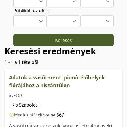
Publikált ez előtt
Keresés
Keresési eredmények
1 - 1 a 1 tételből
Adatok a vasútmenti pionír élőhelyek
flórájához a Tiszántúlon
86–101
Kis Szabolcs
667
Megtekintések száma:
A vasúti pályaszakaszok (vonalas létesítmények)