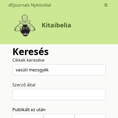
dEjournals Nyitóoldal
Open m
Kitaibelia
Keresés
Cikkek keresése
Szerző által
Publikált ez után