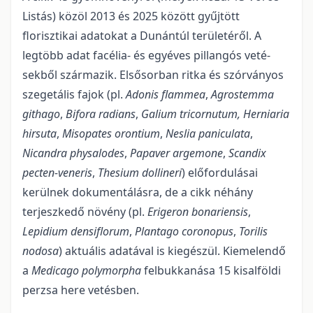
Listás) közöl 2013 és 2025 között gyűjtött
florisztikai adatokat a Dunántúl területéről. A
legtöbb adat facélia- és egyéves pillangós veté­
sekből származik. Elsősorban ritka és szórványos
szegetális fajok (pl.
Adonis flammea
,
Agrostemma
githago
,
Bifora radians
,
Galium tricornutum, Herniaria
hirsuta
,
Misopates orontium
,
Neslia paniculata
,
Nicandra physalodes
,
Papaver argemone
,
Scandix
pecten-veneris
,
Thesium dollineri
) előfordulásai
kerül­nek dokumentálásra, de a cikk néhány
terjeszkedő növény (pl.
Erigeron bonariensis
,
Lepidium densiflo­rum
,
Plantago coronopus
,
Torilis
nodosa
) aktuális adatával is kiegészül. Kiemelendő
a
Medicago poly­morpha
felbukkanása 15 kisalföldi
perzsa here vetésben.