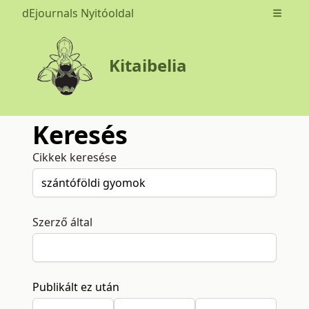
dEjournals Nyitóoldal
Open m
Kitaibelia
Keresés
Cikkek keresése
Szerző által
Publikált ez után