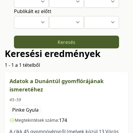
Publikált ez előtt
Keresés
Keresési eredmények
1 - 1 a 1 tételből
Adatok a Dunántúl gyomflórájának
ismeretéhez
45–59
Pinke Gyula
174
Megtekintések száma:
A cikk 45 gyomnövényről (melyek közül 13 Vörös