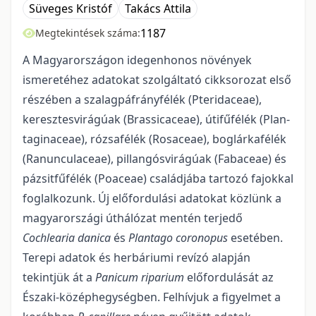
Süveges Kristóf
Takács Attila
1187
Megtekintések száma:
A Magyarországon idegenhonos növények
ismeretéhez adatokat szolgáltató cikksoro­zat első
részében a szalagpáfrányfélék (Pteridaceae),
keresztesvirágúak (Brassicaceae), útifűfélék (Plan­
taginaceae), rózsafélék (Rosaceae), boglárkafélék
(Ranunculaceae), pillangósvirágúak (Fabaceae) és
pá­zsitfűfélék (Poaceae) családjába tartozó fajokkal
foglalkozunk. Új előfordulási adatokat közlünk a
magyar­országi úthálózat mentén terjedő
Cochlearia danica
és
Plantago coronopus
esetében.
Terepi adatok és herbáriumi revízó alapján
tekintjük át a
Panicum riparium
előfordulását az
Északi-középhegységben. Felhívjuk a figyelmet a