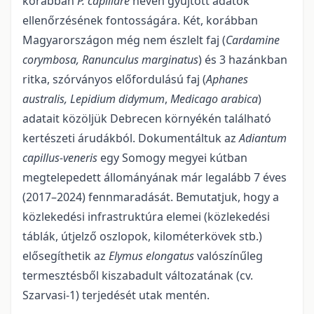
korábban
P. capillare
néven gyűjtött adatok
ellenőrzésének fontosságára. Két, korábban
Magyarországon még nem észlelt faj (
Cardamine
corymbosa, Ranunculus marginatus
) és 3 ha­zánkban
ritka, szórványos előfordulású faj (
Aphanes
australis, Lepidium didymum
,
Medicago arabica
)
adatait közöljük Debrecen környékén talál­ható
kertészeti árudákból. Dokumentáltuk az
Adiantum
capil­lus-veneris
egy So­mogy megyei kútban
megtelepedett állományának már legalább 7 éves
(2017–2024) fennmaradását. Bemutatjuk, hogy a
közlekedési infrastruktúra elemei (közlekedési
táblák, útjelző oszlo­pok, kilométer­kövek stb.)
elősegíthetik az
Elymus elongatus
valószínűleg
termesztésből kiszaba­dult válto­zatának (cv.
Szarvasi-1) terjedését utak mentén.