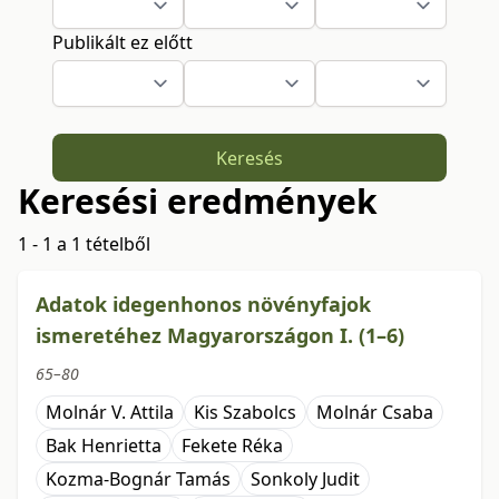
Publikált ez előtt
Keresés
Keresési eredmények
1 - 1 a 1 tételből
Adatok idegenhonos növényfajok
ismeretéhez Magyarországon I. (1–6)
65–80
Molnár V. Attila
Kis Szabolcs
Molnár Csaba
Bak Henrietta
Fekete Réka
Kozma-Bognár Tamás
Sonkoly Judit