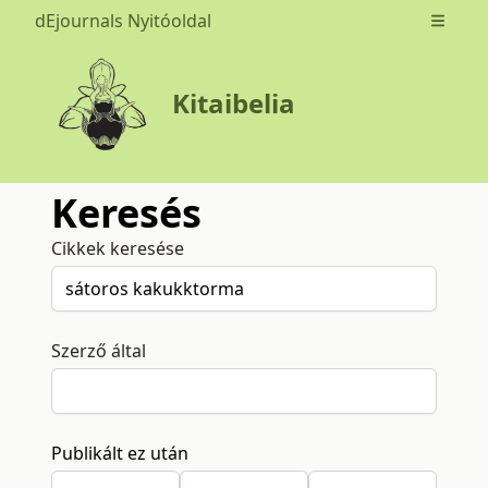
dEjournals Nyitóoldal
Open m
Kitaibelia
Keresés
Cikkek keresése
Szerző által
Publikált ez után