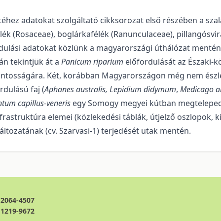
z adatokat szolgáltató cikksoro­zat első részében a szala
félék (Rosaceae), boglárkafélék (Ranunculaceae), pillangósvi
ordulási adatokat közlünk a magyar­országi úthálózat menté
án tekintjük át a
Panicum riparium
előfordulását az Északi-k
ontosságára. Két, korábban Magyarországon még nem észlel
rdulású faj (
Aphanes australis, Lepidium didymum
,
Medicago a
tum capil­lus-veneris
egy So­mogy megyei kútban megtelepede
astruktúra elemei (közlekedési táblák, útjelző oszlo­pok, ki
lto­zatának (cv. Szarvasi-1) terjedését utak mentén.
2064-4507
1219-9672