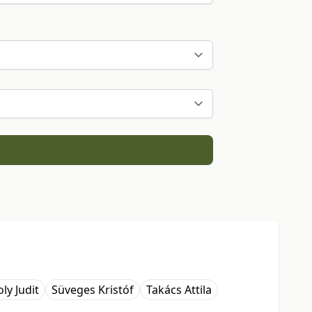
ly Judit
Süveges Kristóf
Takács Attila