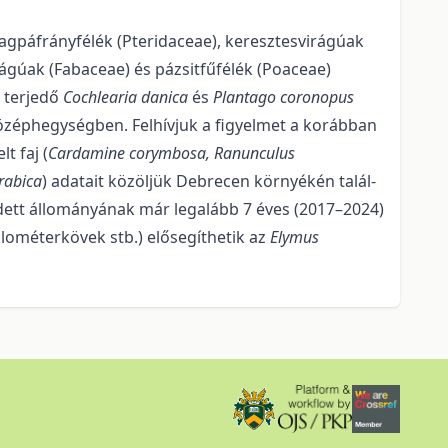
gpáfrányfélék (Pteridaceae), keresztesvirágúak
rágúak (Fabaceae) és pá­zsitfűfélék (Poaceae)
n terjedő
Cochlearia danica
és
Plantago coronopus
özéphegységben. Felhívjuk a figyelmet a korábban
t faj (
Cardamine corymbosa, Ranunculus
rabica
) adatait közöljük Debrecen környékén talál­
tt állományának már legalább 7 éves (2017–2024)
lométer­kövek stb.) elősegíthetik az
Elymus