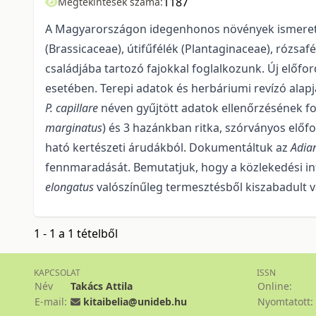
1187
Megtekintések száma:
A Magyarországon idegenhonos növények ismeretéhe
(Brassicaceae), útifűfélék (Plan­taginaceae), rózsa
családjába tartozó fajokkal foglalkozunk. Új előf
esetében. Terepi adatok és herbáriumi revízó alapj
P. capillare
néven gyűjtött adatok ellenőrzésének f
marginatus
) és 3 ha­zánkban ritka, szórványos előfo
ható kertészeti árudákból. Dokumentáltuk az
Adian
fennmaradását. Bemutatjuk, hogy a közlekedési infr
elongatus
valószínűleg termesztésből kiszaba­dult vá
1 - 1 a 1 tételből
KAPCSOLAT
ISSN
Név
Takács Attila
Online:
E-mail:
kitaibelia@unideb.hu
Nyomtatott: