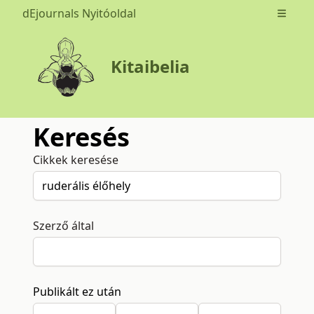
dEjournals Nyitóoldal
Open m
Kitaibelia
Keresés
Cikkek keresése
Szerző által
Publikált ez után