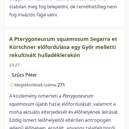
stabilan meg fog telepedni, de remélhetőleg nem
fog inváziós fajjá válni.
A Pterygoneurum squamosum Segarra et
Kürschner előfordulása egy Győr melletti
rekultivált hulladéklerakón
23-27
Szűcs Péter
271
Megtekintések száma:
A közlemény ismerteti a
Pterygoneurum
squamosum
újabb hazai előfordulását, valamint a
moha aktuális elterjedését és élőhelyének leírását.
Eddig ismert lelőhelyeitől eltérően antropogén
jellegű élőhelyen, erodált, agyagos talajfelszínről