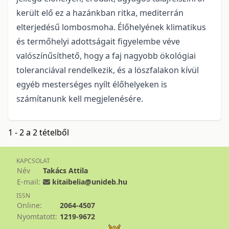
került elő ez a hazánkban ritka, mediterrán
elterjedésű lombosmoha. Élőhelyének klimatikus
és termőhelyi adottságait figyelembe véve
valószínűsíthető, hogy a faj nagyobb ökológiai
toleranciával rendelkezik, és a löszfalakon kívül
egyéb mesterséges nyílt élőhelyeken is
számítanunk kell megjelenésére.
1 - 2 a 2 tételből
KAPCSOLAT
Név
Takács Attila
E-mail:
kitaibelia@unideb.hu
ISSN
Online:
2064-4507
Nyomtatott:
1219-9672