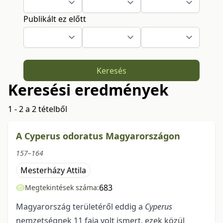
Publikált ez előtt
Keresés
Keresési eredmények
1 - 2 a 2 tételből
A Cyperus odoratus Magyarországon
157–164
Mesterházy Attila
683
Megtekintések száma:
Magyarország területéről eddig a
Cyperus
nemzetségnek 11 faja volt ismert, ezek közül