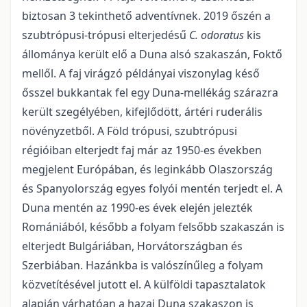
biztosan 3 tekinthető adventívnek. 2019 őszén a
szubtrópusi-trópusi elterjedésű
C. odoratus
kis
állo­mánya került elő a Duna alsó szakaszán, Foktő
mellől. A faj virágzó példányai viszonylag késő
ősszel bukkantak fel egy Duna-mellékág szárazra
került szegélyében, kifejlődött, ártéri ruderális
növényzet­ből. A Föld trópusi, szubtrópusi
régióiban elterjedt faj már az 1950-es években
megjelent Európában, és leginkább Olaszország
és Spanyolország egyes folyói mentén terjedt el. A
Duna mentén az 1990-es évek elején jelezték
Romániából, később a folyam felsőbb szakaszán is
elterjedt Bulgáriában, Horvátor­szágban és
Szerbiában. Hazánkba is valószínűleg a folyam
közvetítésével jutott el. A külföldi tapasztala­tok
alapján várhatóan a hazai Duna szakaszon is