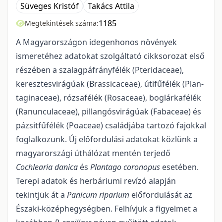
Süveges Kristóf
Takács Attila
1185
Megtekintések száma:
A Magyarországon idegenhonos növények
ismeretéhez adatokat szolgáltató cikksoro­zat első
részében a szalagpáfrányfélék (Pteridaceae),
keresztesvirágúak (Brassicaceae), útifűfélék (Plan­
taginaceae), rózsafélék (Rosaceae), boglárkafélék
(Ranunculaceae), pillangósvirágúak (Fabaceae) és
pá­zsitfűfélék (Poaceae) családjába tartozó fajokkal
foglalkozunk. Új előfordulási adatokat közlünk a
magyar­országi úthálózat mentén terjedő
Cochlearia danica
és
Plantago coronopus
esetében.
Terepi adatok és herbáriumi revízó alapján
tekintjük át a
Panicum riparium
előfordulását az
Északi-középhegységben. Felhívjuk a figyelmet a