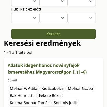
Publikált ez előtt
Keresés
Keresési eredmények
1 - 1 a 1 tételből
Adatok idegenhonos növényfajok
ismeretéhez Magyarországon I. (1–6)
65–80
Molnár V. Attila
Kis Szabolcs
Molnár Csaba
Bak Henrietta
Fekete Réka
Kozma-Bognár Tamás
Sonkoly Judit