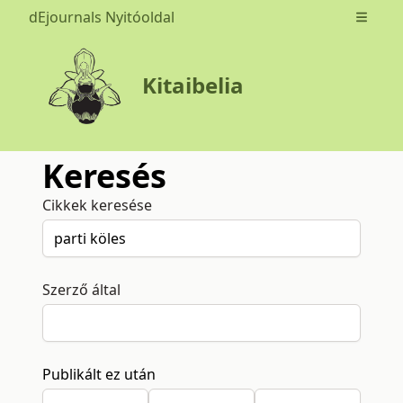
dEjournals Nyitóoldal
Open m
Kitaibelia
Keresés
Cikkek keresése
Szerző által
Publikált ez után