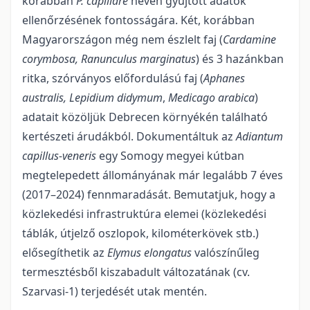
korábban
P. capillare
néven gyűjtött adatok
ellenőrzésének fontosságára. Két, korábban
Magyarországon még nem észlelt faj (
Cardamine
corymbosa, Ranunculus marginatus
) és 3 ha­zánkban
ritka, szórványos előfordulású faj (
Aphanes
australis, Lepidium didymum
,
Medicago arabica
)
adatait közöljük Debrecen környékén talál­ható
kertészeti árudákból. Dokumentáltuk az
Adiantum
capil­lus-veneris
egy So­mogy megyei kútban
megtelepedett állományának már legalább 7 éves
(2017–2024) fennmaradását. Bemutatjuk, hogy a
közlekedési infrastruktúra elemei (közlekedési
táblák, útjelző oszlo­pok, kilométer­kövek stb.)
elősegíthetik az
Elymus elongatus
valószínűleg
termesztésből kiszaba­dult válto­zatának (cv.
Szarvasi-1) terjedését utak mentén.