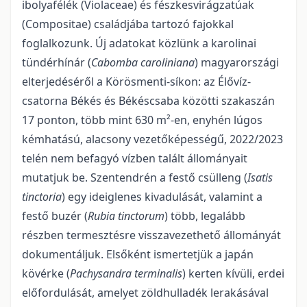
ibolyafélék (Violaceae) és fészkesvirágzatúak
(Compositae) családjába tartozó fajokkal
foglalkozunk. Új adatokat közlünk a karolinai
tündérhínár (
Cabomba caroli­niana
) magyarországi
elterjedéséről a Körösmenti-síkon: az Élővíz-
csatorna Békés és Békéscsaba kö­zötti szakaszán
17 ponton, több mint 630 m²-en, enyhén lúgos
kémhatású, alacsony vezetőképességű, 2022/2023
telén nem befagyó vízben talált állományait
mutatjuk be. Szentendrén a festő csülleng (
Isa­tis
tinctoria
) egy ideiglenes kivadulását, valamint a
festő buzér (
Rubia tinctorum
) több, legalább
részben termesztésre visszavezethető állományát
dokumentáljuk. Elsőként ismertetjük a japán
kövérke (
Pachysandra termi­nalis
) kerten kívüli, erdei
előfordulását, amelyet zöldhulladék lerakásával