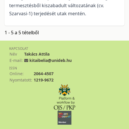
termesztésből kiszaba­dult válto­zatának (cv.
Szarvasi-1) terjedését utak mentén.
1 - 5 a 5 tételből
KAPCSOLAT
Név
Takács Attila
E-mail:
kitaibelia@unideb.hu
ISSN
Online:
2064-4507
Nyomtatott:
1219-9672