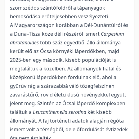
szomszédos szántóföldről a tápanyagok
bemosódása erőteljesebben veszélyezteti.
A Magyarországon korábban a Dél-Dunántúlról és
a Duna–Tisza köze déli részéről ismert
Carpesium
abrotanoides
több száz egyedből álló állománya
került elő az Ócsa környéki láperdőkben, majd
2025-ben egy második, kisebb populációját is
megtaláltuk a közelben. Az állományok fiatal és
közép­korú láperdőkben fordulnak elő, ahol a
gyűrűvirág a szárazabbá váló tőzegfelszínen
zavarástűrő, rö­vid életciklusú növényekkel együtt
jelent meg. Szintén az Ócsai láperdő komplexben
találtuk a
Leu­canthemella serotina
két kisebb
állományát
.
A faj történeti adatok alapján régóta
ismert volt a térség­ből, de előfordulását évtizedek
óta nem észlelték.