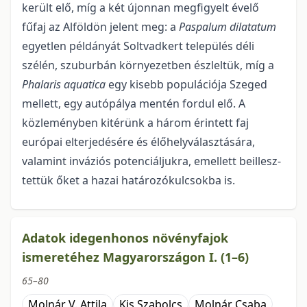
került elő, míg a két újonnan megfigyelt évelő
fűfaj az Alföldön jelent meg: a
Paspalum dilatatum
egyetlen példányát Soltvadkert település déli
szélén, szuburbán környezetben észleltük, míg a
Phalaris aquatica
egy kisebb populációja Szeged
mellett, egy autópálya mentén fordul elő. A
közleményben kitérünk a három érin­tett faj
európai elterjedésére és élőhelyválasztására,
valamint inváziós potenciáljukra, emellett beillesz­
tettük őket a hazai határozókul­csokba is.
Adatok idegenhonos növényfajok
ismeretéhez Magyarországon I. (1–6)
65–80
Molnár V. Attila
Kis Szabolcs
Molnár Csaba