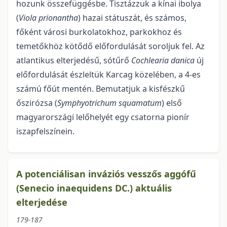
hozunk összefüggésbe. Tisz­tázzuk a kínai ibolya
(
Viola prionantha
) hazai státuszát, és számos,
főként városi burkolatokhoz, par­kokhoz és
temetőkhöz kötődő előfordulását soroljuk fel. Az
atlantikus elterjedésű, sótűrő
Cochlearia danica
új
előfordulását észleltük Karcag közelében, a 4-es
számú főút mentén. Bemu­tatjuk a kisfészkű
őszirózsa
(
Symp­hyotrichum squamatum
) első
magyarországi lelőhelyét egy csatorna pionír
iszapfelszínein.
A potenciálisan inváziós vesszős aggófű
(Senecio inaequidens DC.) aktuális
elterjedése
179-187