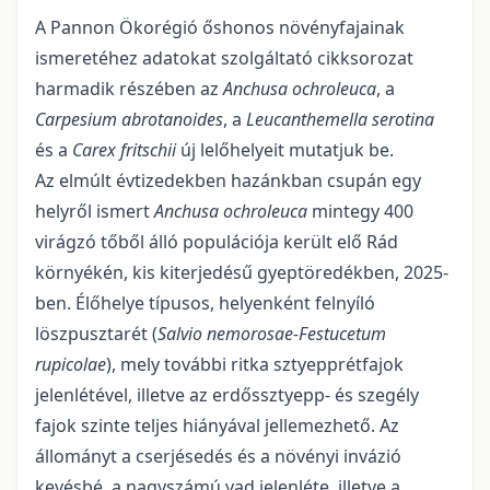
A Pannon Ökorégió őshonos növényfajainak
ismeretéhez adatokat szolgáltató cikkso­ro­zat
harmadik részében az
Anchusa ochroleuca
, a
Carpesium abrotanoides
, a
Leucanthemella serotina
és a
Carex fritschii
új lelőhelyeit mutatjuk be.
Az elmúlt évtizedekben hazánkban csupán egy
helyről ismert
Anchusa ochroleuca
mintegy 400
virág­zó tőből álló populációja került elő Rád
környékén, kis kiterjedésű gyeptöredékben, 2025-
ben. Élőhe­lye típusos, helyenként felnyíló
löszpusztarét (
Salvio nemorosae-Festucetum
rupicolae
), mely további ritka sztyepprétfajok
jelenlétével, illetve az erdőssztyepp- és szegély
fajok szinte teljes hiányával jel­lemezhető. Az
állományt a cserjésedés és a növényi invázió
kevésbé, a nagyszámú vad jelenléte, illetve a