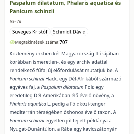
Paspalum dilatatum, Phalaris aquatica és
Panicum schinzii
63–76
Süveges Kristóf
Schmidt Dávid
707
Megtekintések száma:
Közleményünkben két Magyarország flórájában
korábban ismeretlen-, és egy archív adattal
rendelkező fűfaj új előfordulását mutatjuk be. A
Panicum schinzii
Hack. egy Dél-Afrikából szár­mazó
egyéves faj, a
Paspalum dilatatum
Poir. egy
eredetileg Dél-Amerikában élő évelő növény, a
Phalaris aquatica
L. pedig a Földkö­zi-tenger
mediterrán térségében őshonos évelő taxon. A
Panicum schinzii
egyetlen jól fejlett példánya a
Nyugat-Dunántúlon, a Rába egy kavicszátonyán