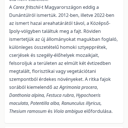
A
C
arex fritschii
-t Magyarországon eddig a
Dunántúlról ismertük. 2012-ben, illetve 2022-ben
az is­mert hazai areahatárától távol, a Középső-
Ipoly-völgyben találtuk meg a fajt. Röviden
ismertetjük az új állományokat magukban foglaló,
különleges összetételű homoki sztyepprétek,
cserjések és szegély-élőhelyek mozaikjait,
felsoroljuk a területen az elmúlt két évtizedben
megtalált, florisztikai vagy vege­tációtani
szempontból érdekes növényeket. A ritka fajok
sorából kiemelendő az
Agrimonia procera
,
Danthonia alpina, Festuca rubra
,
Hypochoeris
maculata
,
Potentilla alba, Ranunculus illyricus,
Thesium ramosum
és
Viola ambigua
előfordulása.