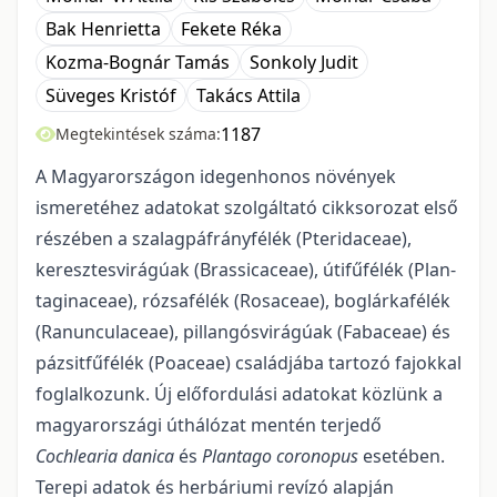
Bak Henrietta
Fekete Réka
Kozma-Bognár Tamás
Sonkoly Judit
Süveges Kristóf
Takács Attila
1187
Megtekintések száma:
A Magyarországon idegenhonos növények
ismeretéhez adatokat szolgáltató cikksoro­zat első
részében a szalagpáfrányfélék (Pteridaceae),
keresztesvirágúak (Brassicaceae), útifűfélék (Plan­
taginaceae), rózsafélék (Rosaceae), boglárkafélék
(Ranunculaceae), pillangósvirágúak (Fabaceae) és
pá­zsitfűfélék (Poaceae) családjába tartozó fajokkal
foglalkozunk. Új előfordulási adatokat közlünk a
magyar­országi úthálózat mentén terjedő
Cochlearia danica
és
Plantago coronopus
esetében.
Terepi adatok és herbáriumi revízó alapján