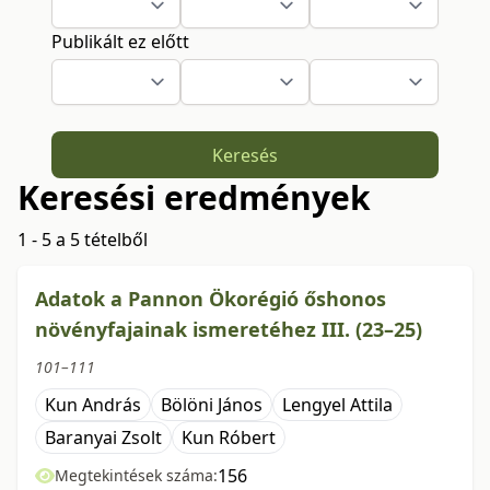
Publikált ez előtt
Keresés
Keresési eredmények
1 - 5 a 5 tételből
Adatok a Pannon Ökorégió őshonos
növényfajainak ismeretéhez III. (23–25)
101–111
Kun András
Bölöni János
Lengyel Attila
Baranyai Zsolt
Kun Róbert
156
Megtekintések száma: