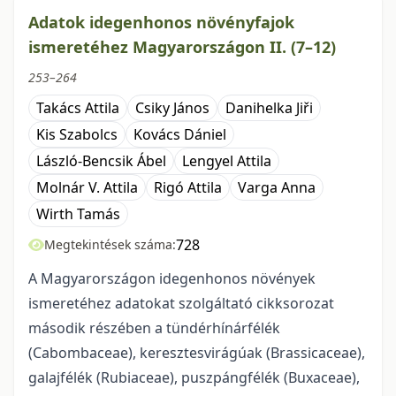
Adatok idegenhonos növényfajok
ismeretéhez Magyarországon II. (7–12)
253–264
Takács Attila
Csiky János
Danihelka Jiři
Kis Szabolcs
Kovács Dániel
László-Bencsik Ábel
Lengyel Attila
Molnár V. Attila
Rigó Attila
Varga Anna
Wirth Tamás
728
Megtekintések száma:
A Magyarországon idegenhonos növények
ismeretéhez adatokat szolgáltató cikksoro­zat
második részében a tündérhínárfélék
(Cabombaceae), keresztesvirágúak (Brassicaceae),
galajfélék (Rubiaceae), puszpángfélék (Buxaceae),