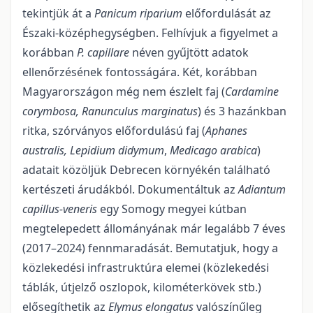
tekintjük át a
Panicum riparium
előfordulását az
Északi-középhegységben. Felhívjuk a figyelmet a
korábban
P. capillare
néven gyűjtött adatok
ellenőrzésének fontosságára. Két, korábban
Magyarországon még nem észlelt faj (
Cardamine
corymbosa, Ranunculus marginatus
) és 3 ha­zánkban
ritka, szórványos előfordulású faj (
Aphanes
australis, Lepidium didymum
,
Medicago arabica
)
adatait közöljük Debrecen környékén talál­ható
kertészeti árudákból. Dokumentáltuk az
Adiantum
capil­lus-veneris
egy So­mogy megyei kútban
megtelepedett állományának már legalább 7 éves
(2017–2024) fennmaradását. Bemutatjuk, hogy a
közlekedési infrastruktúra elemei (közlekedési
táblák, útjelző oszlo­pok, kilométer­kövek stb.)
elősegíthetik az
Elymus elongatus
valószínűleg