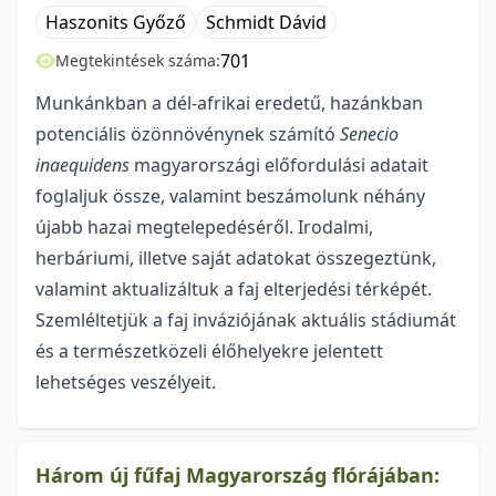
Haszonits Győző
Schmidt Dávid
701
Megtekintések száma:
Munkánkban a dél-afrikai eredetű, hazánkban
potenciális özönnövénynek számító
Senecio
inaequidens
magyarországi előfordulási adatait
foglaljuk össze, valamint beszámolunk néhány
újabb hazai megtelepedéséről. Irodalmi,
herbáriumi, illetve saját adatokat összegeztünk,
valamint ak­tu­a­li­záltuk a faj elterjedési térképét.
Szemléltetjük a faj inváziójának aktuális stádiumát
és a termé­szet­kö­zeli élőhelyekre jelentett
lehetséges veszélyeit.
Három új fűfaj Magyarország flórájában: