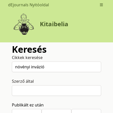
dEjournals Nyitóoldal
Open m
Kitaibelia
Keresés
Cikkek keresése
Szerző által
Publikált ez után