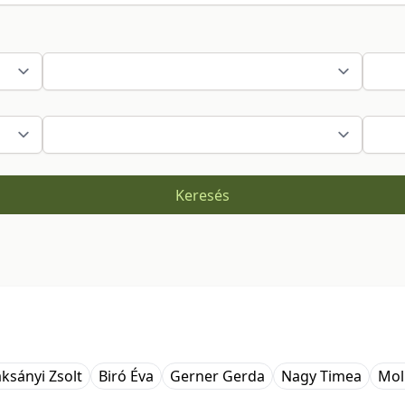
Keresés
ksányi Zsolt
Biró Éva
Gerner Gerda
Nagy Timea
Mol