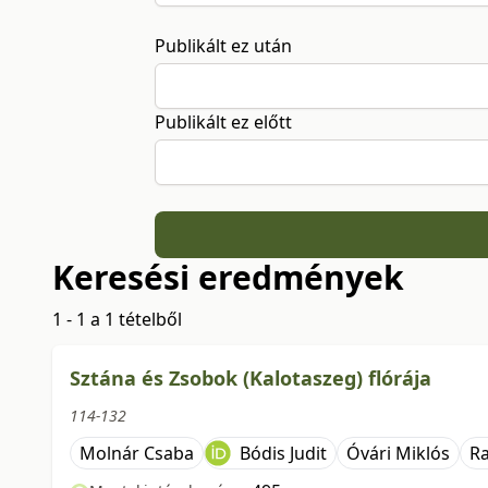
Publikált ez után
Publikált ez előtt
Keresési eredmények
1 - 1 a 1 tételből
Sztána és Zsobok (Kalotaszeg) flórája
114-132
Molnár Csaba
Bódis Judit
Óvári Miklós
Ra