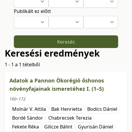
Publikált ez előtt
Keresés
Keresési eredmények
1 - 1 a 1 tételből
Adatok a Pannon Ökorégió őshonos
növényfajainak ismeretéhez I. (1–5)
160–172
Molnár V. Attila
Bak Henrietta
Bodics Dániel
Bordé Sándor
Chabrecsek Terezia
Fekete Réka
Gilicze Bálint
Gyurisán Dániel