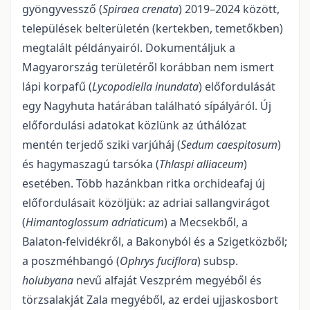
gyöngyvessző (
Spiraea crenata
) 2019–2024 között,
települések belterü­letén (kertekben, temetőkben)
megtalált példányairól. Dokumentáljuk a
Magyarország területéről ko­rábban nem ismert
lápi korpafű (
Lycopodiella inundata
) előfordulását
egy Nagyhuta határában találha­tó sípályáról. Új
előfordulási adatokat közlünk az úthálózat
mentén terjedő sziki varjúháj (
Sedum caespi­tosum
)
és hagymaszagú tarsóka (
Thlaspi alliaceum
)
esetében. Több hazánkban ritka orchideafaj új
előfordulásait közöljük: az adriai sallangvirágot
(
Himantoglossum adriaticum
) a Mecsekből, a
Balaton-felvidékről, a Bakonyból és a Szigetközből;
a poszméhbangó (
Ophrys fuciflora
) subsp.
holubyana
nevű alfaját Veszprém megyéből és
törzsalakját Zala megyéből, az erdei ujjaskosbort