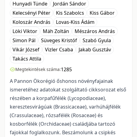
Hunyadi Tünde
Jordán Sándor
Kelecsényi Péter
Kis Szabolcs
Kiss Gábor
Koloszár András
Lovas-Kiss Ádám
Löki Viktor
Mäh Zoltán
Mészáros András
Simon Pál
Süveges Kristóf
Szabó Gyula
Vikár József
Vizler Csaba
Jakab Gusztáv
Takács Attila
1285
Megtekintések száma:
A Pannon Ökorégió őshonos növényfajainak
ismeretéhez adatokat szolgáltató cikkso­rozat első
részében a korpafűfélék (Lycopodiaceae),
keresztesvirágúak (Brassicaceae), varhúhájfélék
(Crassulaceae), rózsafélék (Rosaceae) és
kosborfélék (Orchidaceae) családjába tartozó
fajokkal foglal­kozunk. Beszámolunk a csipkés