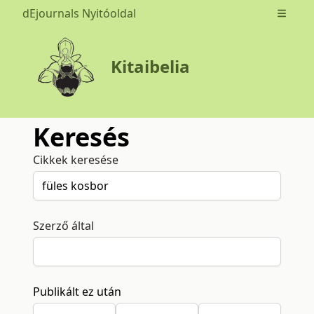
dEjournals Nyitóoldal
Open m
Kitaibelia
Keresés
Cikkek keresése
Szerző által
Publikált ez után