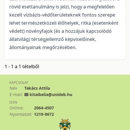
rövid esettanulmány is jelzi, hogy a megfelelően
kezelt vízbázis-védőterületeknek fontos szerepe
lehet természetközeli élőhelyek, ritka (esetenként
védett) növényfajok (és a hozzájuk kapcsolódó
állatvilág) térségjellemző képviselőinek,
állományainak megőrzésében.
1 - 1 a 1 tételből
KAPCSOLAT
Név
Takács Attila
E-mail:
kitaibelia@unideb.hu
ISSN
Online:
2064-4507
Nyomtatott:
1219-9672