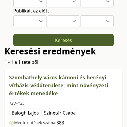
Publikált ez előtt
Keresés
Keresési eredmények
1 - 1 a 1 tételből
Szombathely város kámoni és herényi
vízbázis-védőterülete, mint növényzeti
értékek menedéke
123–125
Balogh Lajos
Szinetár Csaba
383
Megtekintések száma: