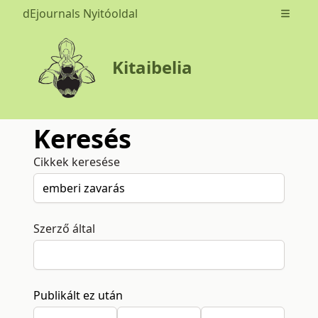
dEjournals Nyitóoldal
Open m
Kitaibelia
Keresés
Cikkek keresése
Szerző által
Publikált ez után