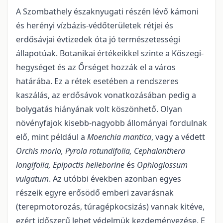
A Szombathely északnyugati részén lévő kámoni
és herényi vízbázis-védőterületek rétjei és
erdősávjai évtizedek óta jó természetességi
állapotúak. Botanikai értékeikkel szinte a Kőszegi-
hegységet és az Őrséget hozzák el a város
határába. Ez a rétek esetében a rendszeres
kaszálás, az erdősávok vonatkozásában pedig a
bolygatás hiányának volt köszönhető. Olyan
növényfajok kisebb-nagyobb állományai fordulnak
elő, mint például a
Moenchia mantica
, vagy a védett
Orchis morio,
Pyrola rotundifolia,
Cephalanthera
longifolia,
Epipactis helleborine
és
Ophioglossum
vulgatum
. Az utóbbi években azonban egyes
részeik egyre erősödő emberi zavarásnak
(terepmotorozás, túragépkocsizás) vannak kitéve,
ezért időszerű lehet védelmük kezdeményezése. E