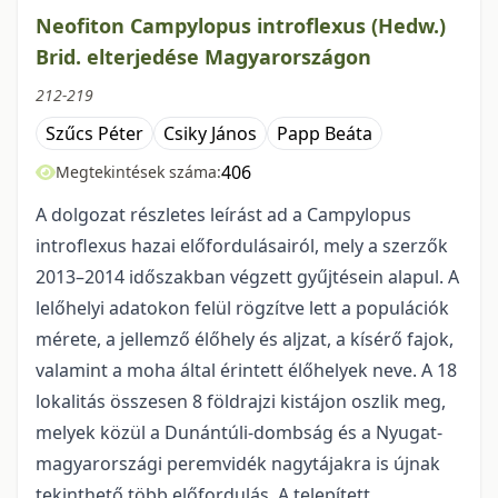
Neofiton Campylopus introflexus (Hedw.)
Brid. elterjedése Magyarországon
212-219
Szűcs Péter
Csiky János
Papp Beáta
406
Megtekintések száma:
A dolgozat részletes leírást ad a Campylopus
introflexus hazai előfordulásairól, mely a szerzők
2013–2014 időszakban végzett gyűjtésein alapul. A
lelőhelyi adatokon felül rögzítve lett a populációk
mérete, a jellemző élőhely és aljzat, a kísérő fajok,
valamint a moha által érintett élőhelyek neve. A 18
lokalitás összesen 8 földrajzi kistájon oszlik meg,
melyek közül a Dunántúli-dombság és a Nyugat-
magyarországi peremvidék nagytájakra is újnak
tekinthető több előfordulás. A telepített