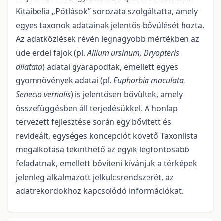
Kitaibelia „Pótlások” sorozata szolgáltatta, amely
egyes taxonok adatainak jelentős bővülését hozta.
Az adatközlések révén leg­na­gyobb mértékben az
üde erdei fajok (pl.
Allium ursinum, Dryopteris
dilatata
) adatai gyarapodtak, emellett egyes
gyomnövények adatai (pl.
Euphorbia maculata,
Senecio vernalis
) is jelentősen bővültek, amely
összefüggésben áll terjedésükkel. A honlap
tervezett fejlesztése során egy bővített és
revideált, egy­sé­ges koncepciót követő Taxonlista
megalkotása tekinthető az egyik legfontosabb
feladatnak, emellett bő­ví­teni kívánjuk a térképek
jelenleg alkalmazott jelkulcsrendszerét, az
adatrekordokhoz kapcsolódó in­for­má­ciókat.