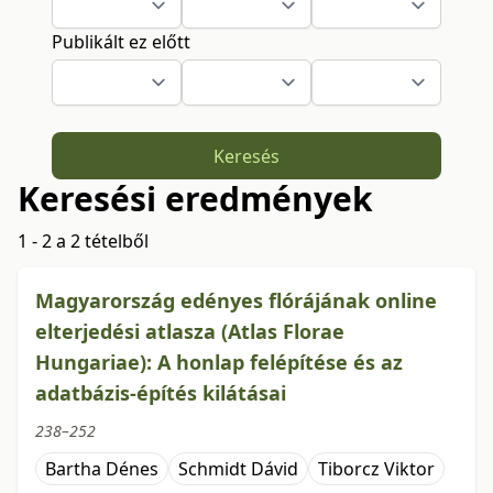
Publikált ez előtt
Keresés
Keresési eredmények
1 - 2 a 2 tételből
Magyarország edényes flórájának online
elterjedési atlasza (Atlas Florae
Hungariae): A honlap felépítése és az
adatbázis-építés kilátásai
238–252
Bartha Dénes
Schmidt Dávid
Tiborcz Viktor