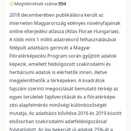
994
Megtekintések száma:
2018 decemberében publikálásra került az
interneten Magyarország edényes növény­fa­ja­inak
online elterjedési atlasza (Atlas Florae Hungariae).
A több mint 1 millió adatrekord felhasználásával
fel­épült adatbázis gerincét a Magyar
Flóratérképezési Program során gyűjtött adatok
képezik, emellett fel­dol­gozott szakirodalmi és
herbáriumi adatok is elérhetők innen, illetve
megjeleníthetők a térképeken. A kvad­rátok
fajszám szerinti megoszlását bemutató térkép az
egyes területek fajdiverzitását és a fló­ra­tér­ké­pe­
zési alapfelmérés minőségi különbözőségét
mutatja. Az adatbázis bővítése 2016 és 2019 között
első­sor­ban szakirodalmi adatfeldolgozással
folytatódott. Az így bekerült új adatok 25%-át a