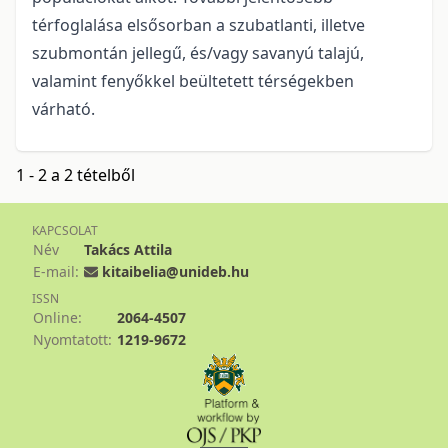
térfoglalása elsősorban a szubatlanti, illetve
szubmontán jellegű, és/vagy savanyú talajú,
valamint fenyőkkel beültetett térségekben
várható.
1 - 2 a 2 tételből
KAPCSOLAT
Név
Takács Attila
E-mail:
kitaibelia@unideb.hu
ISSN
Online:
2064-4507
Nyomtatott:
1219-9672