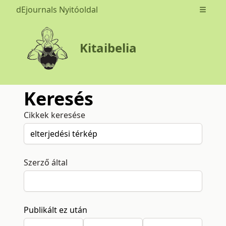
dEjournals Nyitóoldal
Open m
Kitaibelia
Keresés
Cikkek keresése
Szerző által
Publikált ez után