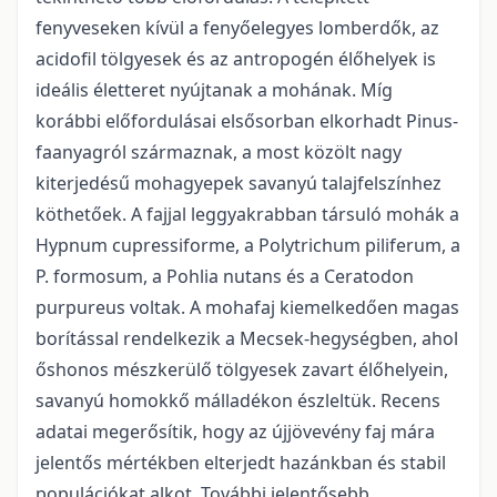
fenyveseken kívül a fenyőelegyes lomberdők, az
acidofil tölgyesek és az antropogén élőhelyek is
ideális életteret nyújtanak a mohának. Míg
korábbi előfordulásai elsősorban elkorhadt Pinus-
faanyagról származnak, a most közölt nagy
kiterjedésű mohagyepek savanyú talajfelszínhez
köthetőek. A fajjal leggyakrabban társuló mohák a
Hypnum cupressiforme, a Polytrichum piliferum, a
P. formosum, a Pohlia nutans és a Ceratodon
purpureus voltak. A mohafaj kiemelkedően magas
borítással rendelkezik a Mecsek-hegységben, ahol
őshonos mészkerülő tölgyesek zavart élőhelyein,
savanyú homokkő málladékon észleltük. Recens
adatai megerősítik, hogy az újjövevény faj mára
jelentős mértékben elterjedt hazánkban és stabil
populációkat alkot. További jelentősebb