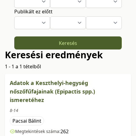
Publikált ez előtt
Keresés
Keresési eredmények
1 - 1 a 1 tételből
Adatok a Keszthelyi-hegység
nőszőfűfajainak (Epipactis spp.)
ismeretéhez
8-14
Pacsai Bálint
262
Megtekintések száma: