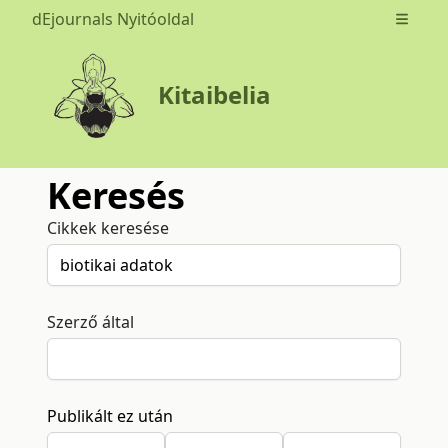
dEjournals Nyitóoldal
Open m
Kitaibelia
Keresés
Cikkek keresése
Szerző által
Publikált ez után