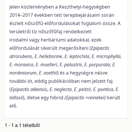
Jelen közleményben a Keszthelyi-hegységben
2014–2017 években tett terepbejárásaim során
észlelt nőszőfű-előfordulásokat foglalom össze. A
területről tíz nőszőfűfaj rendelkezett
irodalmi vagy herbáriumi adatokkal, ezek
előfordulását sikerült megerősíteni (
Epipactis
atrorubens
,
E. helleborine
,
E. leptochila
,
E. microphylla
,
E. moravica
,
E. muelleri
,
E. palustris
,
E. purpurata
,
E.
nordeniorum
,
E. voethii
) és a hegységre nézve
további öt, eddig publikációban nem jelzett faj
(
Epipactis albensis
,
E. neglecta
,
E. peitzii
,
E. pontica
,
E.
tallosii
), illetve egy hibrid
(Epipactis
×
reinekei)
került
elő.
1 - 1 a 1 tételből