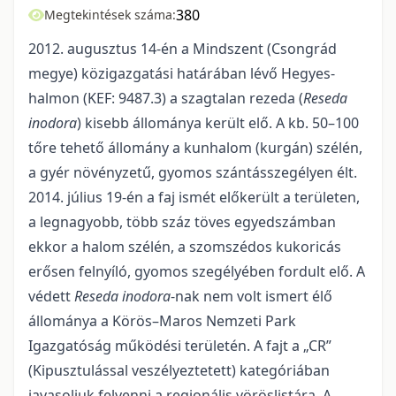
380
Megtekintések száma:
2012. augusztus 14-én a Mindszent (Csongrád
megye) közigazgatási határában lévő Hegyes-
halmon (KEF: 9487.3) a szagtalan rezeda (
Reseda
inodora
) kisebb állománya került elő. A kb. 50–100
tőre tehető állomány a kunhalom (kurgán) szélén,
a gyér növényzetű, gyomos szántásszegélyen élt.
2014. július 19-én a faj ismét előkerült a területen,
a legnagyobb, több száz töves egyedszámban
ekkor a halom szélén, a szomszédos kukoricás
erősen felnyíló, gyomos szegélyében fordult elő. A
védett
Reseda inodora
-nak nem volt ismert élő
állománya a Körös–Maros Nemzeti Park
Igazgatóság működési területén. A fajt a „CR”
(Kipusztulással veszélyeztetett) kategóriában
javasoljuk felvenni a regionális vöröslistára. A