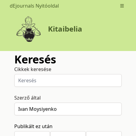
dEjournals Nyitóoldal
Open m
Kitaibelia
Keresés
Cikkek keresése
Szerző által
Publikált ez után