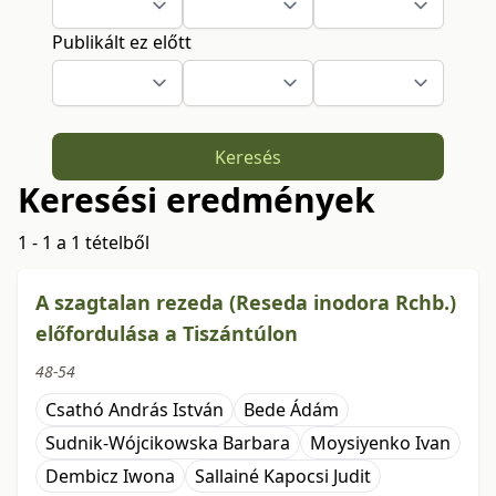
Publikált ez előtt
Keresés
Keresési eredmények
1 - 1 a 1 tételből
A szagtalan rezeda (Reseda inodora Rchb.)
előfordulása a Tiszántúlon
48-54
Csathó András István
Bede Ádám
Sudnik-Wójcikowska Barbara
Moysiyenko Ivan
Dembicz Iwona
Sallainé Kapocsi Judit