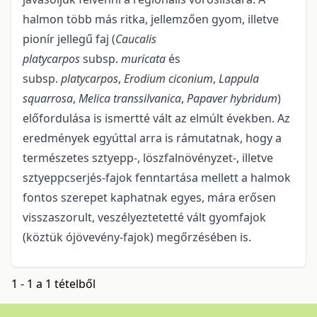
halmon több más ritka, jellemzően gyom, illetve
pionír jellegű faj (
Caucalis
platycarpos
subsp.
muricata
és
subsp.
platycarpos
,
Erodium ciconium
,
Lappula
squarrosa
,
Melica transsilvanica
,
Papaver hybridum
)
előfordulása is ismertté vált az elmúlt években. Az
eredmények egyúttal arra is rámutatnak, hogy a
természetes sztyepp-, löszfalnövényzet-, illetve
sztyeppcserjés-fajok fenntartása mellett a halmok
fontos szerepet kaphatnak egyes, mára erősen
visszaszorult, veszélyeztetetté vált gyomfajok
(köztük ójövevény-fajok) megőrzésében is.
1 - 1 a 1 tételből